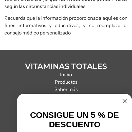
según las circunstancias individuales.
Recuerda que la información proporcionada aquí es con
fines informativos y educativos, y no reemplaza el
consejo médico personalizado.
VITAMINAS TOTALES
Inicio
Productos
Saber más
Contacto
POLÍTICAS
Política de privacidad
CONSIGUE UN 5 % DE
Términos y Condiciones
DESCUENTO
CONTACTO