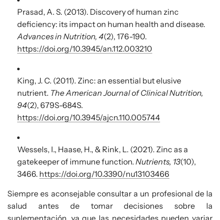
Prasad, A. S. (2013). Discovery of human zinc
deficiency: its impact on human health and disease.
Advances in Nutrition, 4
(2), 176-190.
https://doi.org/10.3945/an.112.003210
King, J. C. (2011). Zinc: an essential but elusive
nutrient.
The American Journal of Clinical Nutrition,
94
(2), 679S-684S.
https://doi.org/10.3945/ajcn.110.005744
Wessels, I., Haase, H., & Rink, L. (2021). Zinc as a
gatekeeper of immune function.
Nutrients, 13
(10),
3466.
https://doi.org/10.3390/nu13103466
Siempre es aconsejable consultar a un profesional de la
salud antes de tomar decisiones sobre la
suplementación, ya que las necesidades pueden variar